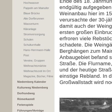
Ende des 18. Jahrhun
Hochwasser
endgültig aufgegeben 
Pappeln am Mainufer
Weinanbau hier im 15.
Blaue Brücke
verursachte der 30-jä
Alte Dorfbrunnen
Wasserturm
damit auch der Weing
Kläranlage
ersten großen Einbru
Stromversorgung
erfroren viele Rebst
Schulen
schadete. Die Weingä
Schulturnhalle
Berghängen zum Main
Hans-Herrmann-Halle
Post
Anbaugebiet befand si
Vereine, Gruppen
Straße. Die Flurname,
Weihnachtsmärkte
und der heutige Stra
Weihnachtszeit Im Ort
einstige Rebland. I
Magazine, Bücher, Filme
Großwallstadt wird n
Niedernberg Kalender
Kulturweg Niedernberg
Dorfrundweg
Römerkastell
Ferienspiele
Führungen/Vorträge