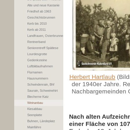
Alte und neue Kastanie
Friedhof ab 1963
Geschichtsbrunnen
Kerb bis 2010
Kerb ab 2011
Landfrauen, Osterbrunnen
Rentnerband
Seniorentreff Spätlese
Lourdesgrotte
Gedenksteine
Luftbildaufnahmen
Flurnamen
Herbert Hartlaub
(Bil
Hausnummern
der 1940er Jahre. R
Schwindenrain, Bhf
Nachbargemeinden Gr
Saurain, Schweinehirt
Blecherne Katz
Weinanbau
Kiesabbau
Seenplatte
Nach alten Aufzeich
Buhnen, Ländeplatz
einer Fläche von 107
Mainfähre