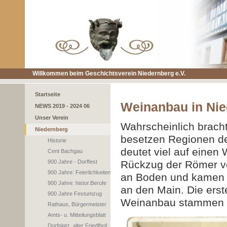
Willkommen beim Geschichtsverein Niedernberg e.V.
Startseite
Weinanbau in Ni
NEWS 2019 - 2024 06
Unser Verein
Wahrscheinlich brach
Niedernberg
besetzen Regionen de
Historie
deutet viel auf eine
Cent Bachgau
900 Jahre - Dorffest
Rückzug der Römer ve
900 Jahre: Feierlichkeiten
an Boden und kamen ve
900 Jahre: histor.Berufe
an den Main. Die ers
900 Jahre Festumzug
Weinanbau stammen a
Rathaus, Bürgermeister
Amts- u. Mitteilungsblatt
Dorfplatz, alter Friedfhof