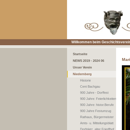
Willkommen beim Geschichtsverein
Startseite
Mar
NEWS 2019 - 2024 06
Unser Verein
Niedernberg
Historie
Cent Bachgau
900 Jahre - Dorffest
900 Jahre: Feierlichkeiten
900 Jahre: histor.Berufe
900 Jahre Festumzug
Rathaus, Bürgermeister
Amts- u. Mitteilungsblatt
Dorfplatz, alter Friedfhof