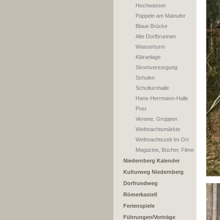
Hochwasser
Pappeln am Mainufer
Blaue Brücke
Alte Dorfbrunnen
Wasserturm
Kläranlage
Stromversorgung
Schulen
Schulturnhalle
Hans-Herrmann-Halle
Post
Vereine, Gruppen
Weihnachtsmärkte
Weihnachtszeit Im Ort
Magazine, Bücher, Filme
Niedernberg Kalender
Kulturweg Niedernberg
Dorfrundweg
Römerkastell
Ferienspiele
Führungen/Vorträge