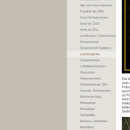
Alte und neue Kastanie
Friedhof ab 1963
Geschichtsbrunnen
Kerb bis 2010
Kerb ab 2011
Landfrauen, Osterbrunnen
Rentnerband
Seniorentreff Spätlese
Lourdesgrotte
Gedenksteine
Luftbildaufnahmen
Flurnamen
Hausnummern
Die 
vom 
Schwindenrain, Bhf
Franz
Saurain, Schweinehirt
auch
zu F
Blecherne Katz
wird
Weinanbau
Volks
befe
Kiesabbau
Seith
Seenplatte
Buhnen, Ländeplatz
Mainfähre