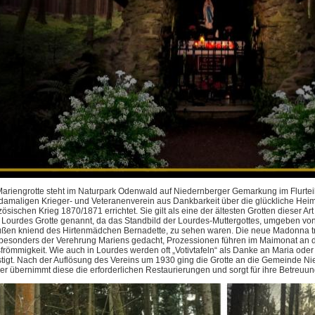
Mariengrotte steht im Naturpark Odenwald auf Niedernberger Gemarkung im Flurtei
damaligen Krieger- und Veteranenverein aus Dankbarkeit über die glückliche He
ösischen Krieg 1870/1871 errichtet. Sie gilt als eine der ältesten Grotten dieser 
 Lourdes Grotte genannt, da das Standbild der Lourdes-Muttergottes, umgeben vo
üßen kniend des Hirtenmädchen Bernadette, zu sehen waren. Die neue Madonna trä
 besonders der Verehrung Mariens gedacht, Prozessionen führen im Maimonat an di
frömmigkeit. Wie auch in Lourdes werden oft „Votivtafeln“ als Danke an Maria oder
stigt. Nach der Auflösung des Vereins um 1930 ging die Grotte an die Gemeinde Ni
er übernimmt diese die erforderlichen Restaurierungen und sorgt für ihre Betreuun