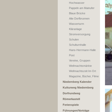
Hochwasser
Pappeln am Mainufer
Blaue Brücke
Alte Dorfbrunnen
Wasserturm
Kläranlage
Stromversorgung
Schulen
Schulturnhalle
Hans-Herrmann-Halle
Post
Vereine, Gruppen
Weihnachtsmärkte
Weihnachtszeit Im Ort
Magazine, Bücher, Filme
Niedernberg Kalender
Kulturweg Niedernberg
Dorfrundweg
Römerkastell
Ferienspiele
Führungen/Vorträge