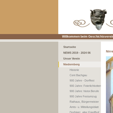
Willkommen beim Geschichtsverein
Startseite
Nirr
NEWS 2019 - 2024 06
Unser Verein
Niedernberg
Historie
Cent Bachgau
900 Jahre - Dorffest
900 Jahre: Feierlichkeiten
900 Jahre: histor.Berufe
900 Jahre Festumzug
Rathaus, Bürgermeister
Amts- u. Mitteilungsblatt
Dorfplatz, alter Friedfhof