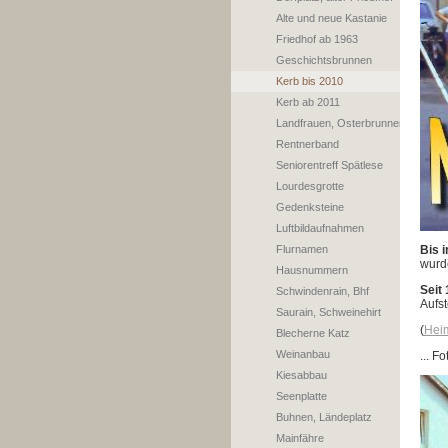
Alte und neue Kastanie
Friedhof ab 1963
Geschichtsbrunnen
Kerb bis 2010
Kerb ab 2011
Landfrauen, Osterbrunnen
Rentnerband
Seniorentreff Spätlese
Lourdesgrotte
Gedenksteine
Luftbildaufnahmen
Flurnamen
Bis 
wurd
Hausnummern
Seit
Schwindenrain, Bhf
Aufs
Saurain, Schweinehirt
(
Hei
Blecherne Katz
Weinanbau
... F
Kiesabbau
Seenplatte
Buhnen, Ländeplatz
Mainfähre