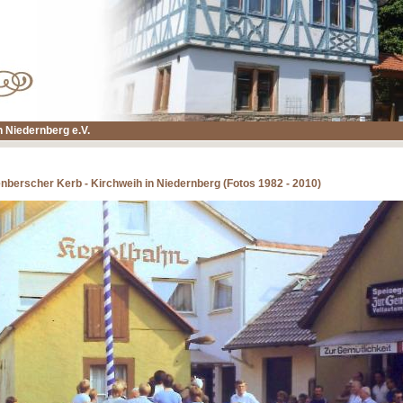
 Niedernberg e.V.
enberscher Kerb - Kirchweih in Niedernberg (Fotos 1982 - 2010)