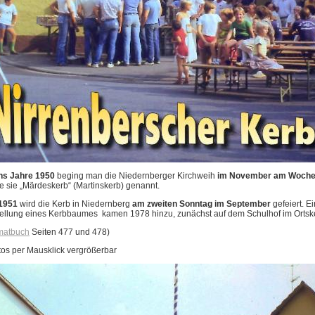
ins Jahre 1950
beging man die Niedernberger Kirchweih
im November am Wochen
e sie „Märdeskerb“ (Martinskerb) genannt.
 1951
wird die Kerb in Niedernberg
am zweiten Sonntag im September
gefeiert. E
tellung eines Kerbbaumes
kamen 1978 hinzu, zunächst auf dem Schulhof im Ortsker
matbuch
Seiten 477 und 478)
otos per Mausklick vergrößerbar